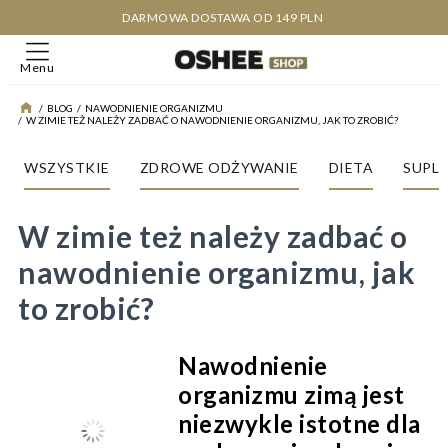
DARMOWA DOSTAWA OD 149 PLN
Menu
/
BLOG
/
NAWODNIENIE ORGANIZMU
/
W ZIMIE TEŻ NALEŻY ZADBAĆ O NAWODNIENIE ORGANIZMU, JAK TO ZROBIĆ?
WSZYSTKIE
ZDROWE ODŻYWANIE
DIETA
SUPL
W zimie też należy zadbać o
nawodnienie organizmu, jak
to zrobić?
Nawodnienie
organizmu zimą jest
niezwykle istotne dla