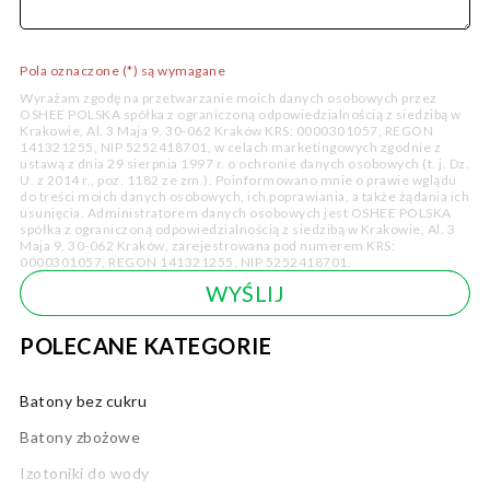
Pola oznaczone (*) są wymagane
Wyrażam zgodę na przetwarzanie moich danych osobowych przez
OSHEE POLSKA spółka z ograniczoną odpowiedzialnością z siedzibą w
Krakowie, Al. 3 Maja 9, 30-062 Kraków KRS: 0000301057, REGON
141321255, NIP 5252418701, w celach marketingowych zgodnie z
ustawą z dnia 29 sierpnia 1997 r. o ochronie danych osobowych (t. j. Dz.
U. z 2014 r., poz. 1182 ze zm.). Poinformowano mnie o prawie wglądu
do treści moich danych osobowych, ich poprawiania, a także żądania ich
usunięcia. Administratorem danych osobowych jest OSHEE POLSKA
spółka z ograniczoną odpowiedzialnością z siedzibą w Krakowie, Al. 3
Maja 9, 30-062 Kraków, zarejestrowana pod numerem KRS:
0000301057, REGON 141321255, NIP 5252418701.
POLECANE KATEGORIE
Batony bez cukru
Batony zbożowe
Izotoniki do wody