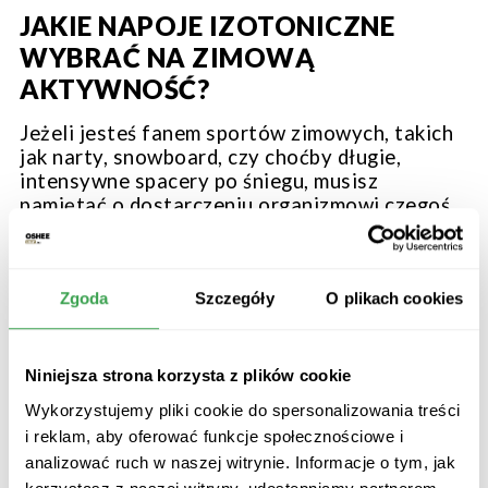
JAKIE NAPOJE IZOTONICZNE
WYBRAĆ NA ZIMOWĄ
AKTYWNOŚĆ?
Jeżeli jesteś fanem sportów zimowych, takich
jak narty, snowboard, czy choćby długie,
intensywne spacery po śniegu, musisz
pamiętać o dostarczeniu organizmowi czegoś
więcej niż tylko wody. Najlepsze napoje
izotoniczne na zimową aktywność to bez
wątpienia te, które zawierają odpowiednie
proporcje węglowodanów i elektrolitów, co
Zgoda
Szczegóły
O plikach cookies
wyraźnie przyspiesza ich wchłanianie [1].
Wybierając izotonik na stok czy zimowy szlak,
warto wybierać te produkty, które można w
Niniejsza strona korzysta z plików cookie
bardzo łatwy sposób przygotować w terenie
Wykorzystujemy pliki cookie do spersonalizowania treści
lub podczas wyjazdów [1]. Dzięki nim szybko
i reklam, aby oferować funkcje społecznościowe i
przywrócisz odpowiednią równowagę wodno-
analizować ruch w naszej witrynie. Informacje o tym, jak
elektrolitową i zabezpieczysz mięśnie przed