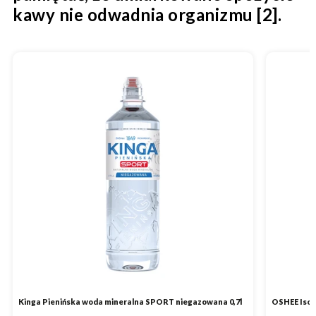
kawy nie odwadnia organizmu [2].
Kinga Pienińska woda mineralna SPORT niegazowana 0,7l
OSHEE Isot