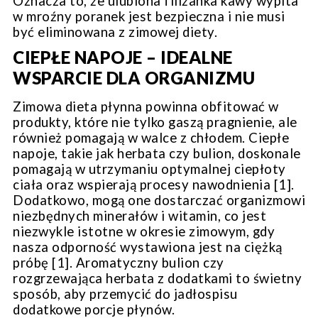
Oznacza to, że ulubiona filiżanka kawy wypita
w mroźny poranek jest bezpieczna i nie musi
być eliminowana z zimowej diety.
CIEPŁE NAPOJE – IDEALNE
WSPARCIE DLA ORGANIZMU
Zimowa dieta płynna powinna obfitować w
produkty, które nie tylko gaszą pragnienie, ale
również pomagają w walce z chłodem. Ciepłe
napoje, takie jak herbata czy bulion, doskonale
pomagają w utrzymaniu optymalnej ciepłoty
ciała oraz wspierają procesy nawodnienia [1].
Dodatkowo, mogą one dostarczać organizmowi
niezbędnych minerałów i witamin, co jest
niezwykle istotne w okresie zimowym, gdy
nasza odporność wystawiona jest na ciężką
próbę [1]. Aromatyczny bulion czy
rozgrzewająca herbata z dodatkami to świetny
sposób, aby przemycić do jadłospisu
dodatkowe porcje płynów.