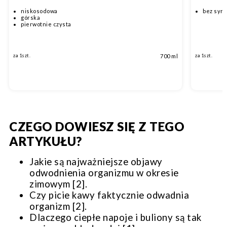
niskosodowa
bez syr
górska
pierwotnie czysta
700 ml
za 1szt.
za 1szt.
CZEGO DOWIESZ SIĘ Z TEGO
ARTYKUŁU?
Jakie są najważniejsze objawy
odwodnienia organizmu w okresie
zimowym [2].
Czy picie kawy faktycznie odwadnia
organizm [2].
Dlaczego ciepłe napoje i buliony są tak