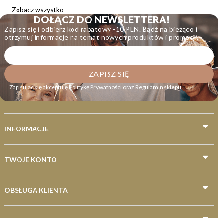
Niskokaloryczne batony
Zobacz wszystko
DOŁĄCZ DO NEWSLETTERA!
Zdrowe batony
Zapisz się i odbierz kod rabatowy -10 PLN. Bądź na bieżąco i
otrzymuj informacje na temat nowych produktów i promocji.
Napoje nawadniające
Napoje w puszce
Napoje proteinowe
Zapisując się akceptuję
Politykę Prywatności
oraz
Regulamin sklepu
.
Wody smakowe
Wody niskosodowe
Wody butelkowane
INFORMACJE
Wody średniozmineralizowane
Dla biegaczy
TWOJE KONTO
Dla kolarzy
Dla pływaków
OBSŁUGA KLIENTA
Dla piłkarzy