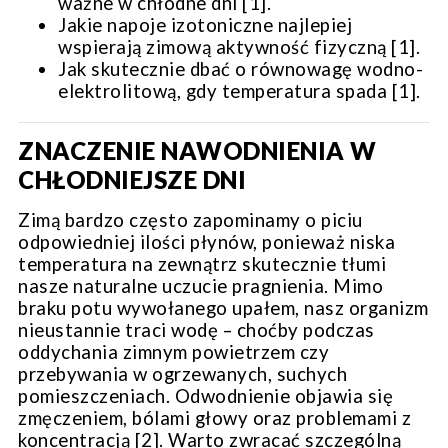
ważne w chłodne dni [1].
Jakie napoje izotoniczne najlepiej
wspierają zimową aktywność fizyczną [1].
Jak skutecznie dbać o równowagę wodno-
elektrolitową, gdy temperatura spada [1].
ZNACZENIE NAWODNIENIA W
CHŁODNIEJSZE DNI
Zimą bardzo często zapominamy o piciu
odpowiedniej ilości płynów, ponieważ niska
temperatura na zewnątrz skutecznie tłumi
nasze naturalne uczucie pragnienia. Mimo
braku potu wywołanego upałem, nasz organizm
nieustannie traci wodę – choćby podczas
oddychania zimnym powietrzem czy
przebywania w ogrzewanych, suchych
pomieszczeniach. Odwodnienie objawia się
zmęczeniem, bólami głowy oraz problemami z
koncentracją [2]. Warto zwracać szczególną