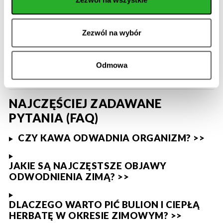
się optymalnym stosunkiem węglowodanów i
elektrolitów, idealne na zimowe aktywności
dzięki szybkiemu wchłanianiu w organizmie [1].
Zezwól na wybór
Odwodnienie
-
groźny stan niedoboru wody w
ciele, który objawia się m.in. bólami głowy,
Odmowa
narastającym zmęczeniem oraz problemami z
odpowiednią koncentracją [2].
NAJCZĘŚCIEJ ZADAWANE
PYTANIA (FAQ)
CZY KAWA ODWADNIA ORGANIZM? >>
JAKIE SĄ NAJCZĘSTSZE OBJAWY
ODWODNIENIA ZIMĄ? >>
DLACZEGO WARTO PIĆ BULION I CIEPŁĄ
HERBATĘ W OKRESIE ZIMOWYM? >>