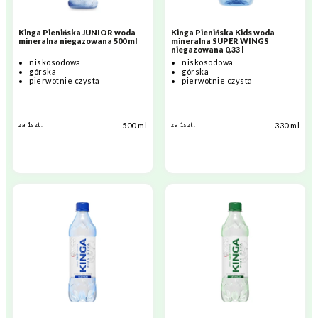
Kinga Pienińska JUNIOR woda
Kinga Pienińska Kids woda
mineralna niegazowana 500 ml
mineralna SUPER WINGS
niegazowana 0,33 l
niskosodowa
niskosodowa
górska
górska
pierwotnie czysta
pierwotnie czysta
500 ml
330 ml
za 1szt.
za 1szt.