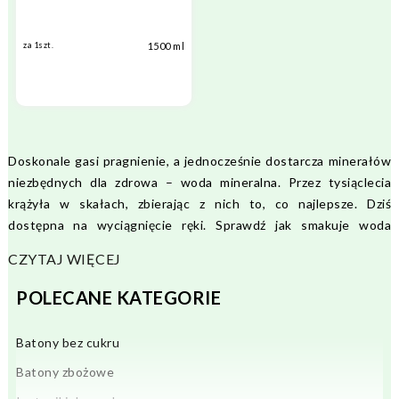
1500 ml
za 1szt.
Doskonale gasi pragnienie, a jednocześnie dostarcza minerałów
niezbędnych dla zdrowa – woda mineralna. Przez tysiąclecia
krążyła w skałach, zbierając z nich to, co najlepsze. Dziś
dostępna na wyciągnięcie ręki. Sprawdź jak smakuje woda
mineralna Kinga Pienińska, wydobywana w sercu Pienin.
CZYTAJ WIĘCEJ
ZADBAJ O SWOJE NAWODNIENIE!
POLECANE KATEGORIE
Czy wiesz, że nasze ciało w około 60-70% – a mózg w 85% –
składa się z wody? Organizm człowieka potrzebuje jej do
Batony bez cukru
prawidłowego funkcjonowania – nawet do 6% tego płynu
zostaje wydalone z organizmu każdego dnia. To właśnie dlatego
Batony zbożowe
tak ważne jest codzienne spożywanie odpowiedniej ilości wody