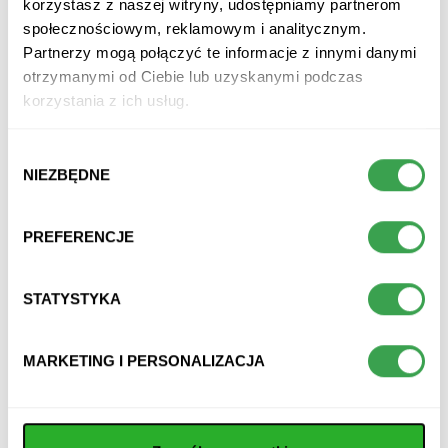
korzystasz z naszej witryny, udostępniamy partnerom
niskosodowa
niskosodowa
górska
górska
społecznościowym, reklamowym i analitycznym.
pierwotnie czysta
pierwotnie czysta
Partnerzy mogą połączyć te informacje z innymi danymi
otrzymanymi od Ciebie lub uzyskanymi podczas
korzystania z ich usług.
500 ml
1500 ml
za 1szt.
za 1szt.
Wybór
NIEZBĘDNE
zgody
PREFERENCJE
STATYSTYKA
MARKETING I PERSONALIZACJA
Kinga Pienińska woda mineralna
Kinga Pienińska woda mineralna
niegazowana 1000 ml
SPORT niegazowana 0,7l
niskosodowa
niskosodowa