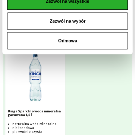
górska
górska
Zezwól na wszystkie
pierwotnie czysta
pierwotnie czysta
Zezwól na wybór
1000 ml
700 ml
za 1szt.
za 1szt.
Odmowa
Kinga Sparclino woda mineralna
gazowana 1,5 l
naturalna woda mineralna
niskosodowa
pierwotnie czysta