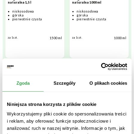
naturalna 1,5 l
naturalna 1000 ml
niskosodowa
niskosodowa
górska
górska
pierwotnie czysta
pierwotnie czysta
1500 ml
1000 ml
za 1szt.
za 1szt.
Zgoda
Szczegóły
O plikach cookies
Niniejsza strona korzysta z plików cookie
Wykorzystujemy pliki cookie do spersonalizowania treści
i reklam, aby oferować funkcje społecznościowe i
Kinga Pienińska woda mineralna
Kinga Pienińska woda mineralna
analizować ruch w naszej witrynie. Informacje o tym, jak
niegazowana 0,5 l
niegazowana 1,5 l