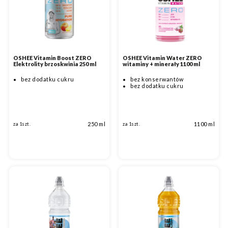
OSHEE Vitamin Boost ZERO
OSHEE Vitamin Water ZERO
Elektrolity brzoskwinia 250 ml
witaminy + minerały 1100 ml
bez dodatku cukru
bez konserwantów
bez dodatku cukru
250 ml
1100 ml
za 1szt.
za 1szt.