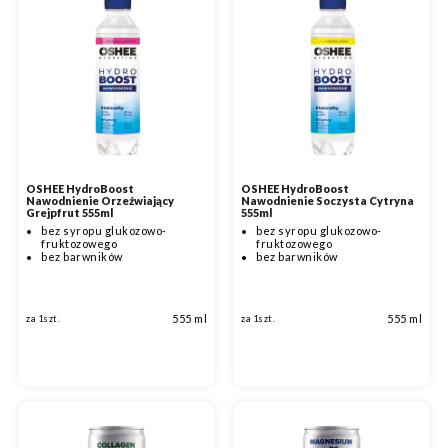
OSHEE HydroBoost
OSHEE HydroBoost
Nawodnienie Orzeźwiający
Nawodnienie Soczysta Cytryna
Grejpfrut 555ml
555ml
bez syropu glukozowo-
bez syropu glukozowo-
fruktozowego
fruktozowego
bez barwników
bez barwników
555 ml
555 ml
za 1szt.
za 1szt.