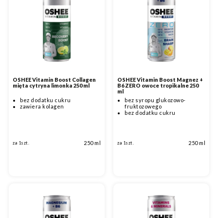
OSHEE Vitamin Boost Collagen
OSHEE Vitamin Boost Magnez +
mięta cytryna limonka 250 ml
B6 ZERO owoce tropikalne 250
ml
bez dodatku cukru
bez syropu glukozowo-
zawiera kolagen
fruktozowego
bez dodatku cukru
250 ml
250 ml
za 1szt.
za 1szt.