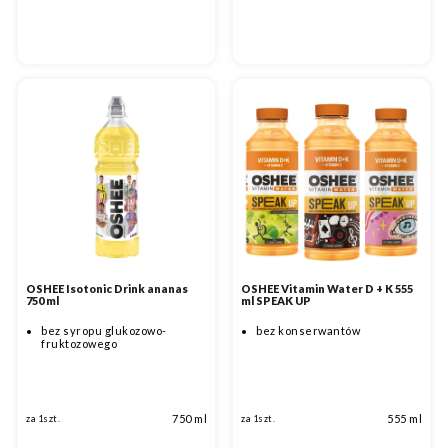
OSHEE Isotonic Drink ananas
OSHEE Vitamin Water D + K 555
750 ml
ml SPEAK UP
bez syropu glukozowo-
bez konserwantów
fruktozowego
750 ml
555 ml
za 1szt.
za 1szt.