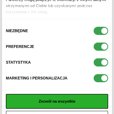
OSHEE Mineral Water 750ml
Oshee Vitamin Hydration 4
otrzymanymi od Ciebie lub uzyskanymi podczas
Formy Magnezu 500 ml
korzystania z ich usług.
naturalna woda mineralna
bez syropu glukozowo-
niskosodowa
fruktozowego
bez konserwantów
bez słodzików
Wybór
NIEZBĘDNE
zgody
750 ml
500 ml
za 1szt.
za 1szt.
PREFERENCJE
STATYSTYKA
MARKETING I PERSONALIZACJA
Zezwól na wszystkie
OSHEE Vitamin Lemonade
OSHEE Vitamin Lemonade