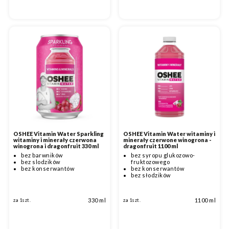
OSHEE Vitamin Water Sparkling
OSHEE Vitamin Water witaminy i
witaminy i minerały czerwona
minerały czerwone winogrona -
winogrona i dragonfruit 330 ml
dragonfruit 1100 ml
bez barwników
bez syropu glukozowo-
bez slodzików
fruktozowego
bez konserwantów
bez konserwantów
bez słodzików
330 ml
1100 ml
za 1szt.
za 1szt.