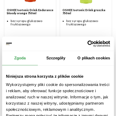
OSHEE Isotonic Drink Endurance
OSHEE Isotonic Drink gruszka
bloody orange 750 ml
750 ml
bez syropu glukozowo-
bez syropu glukozowo-
fruktozowego
fruktozowego
750 ml
750 ml
za 1szt.
za 1szt.
Zgoda
Szczegóły
O plikach cookies
Niniejsza strona korzysta z plików cookie
Wykorzystujemy pliki cookie do spersonalizowania treści
i reklam, aby oferować funkcje społecznościowe i
analizować ruch w naszej witrynie. Informacje o tym, jak
korzystasz z naszej witryny, udostępniamy partnerom
społecznościowym, reklamowym i analitycznym.
Partnerzy mogą połączyć te informacje z innymi danymi