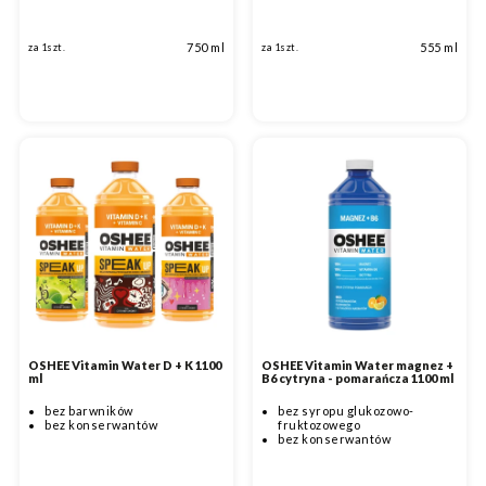
750 ml
555 ml
za 1szt.
za 1szt.
OSHEE Vitamin Water D + K 1100
OSHEE Vitamin Water magnez +
ml
B6 cytryna - pomarańcza 1100 ml
bez barwników
bez syropu glukozowo-
bez konserwantów
fruktozowego
bez konserwantów