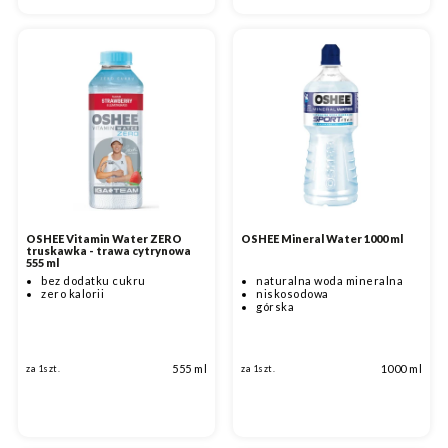
OSHEE Vitamin Water ZERO
OSHEE Mineral Water 1000 ml
truskawka - trawa cytrynowa
555 ml
bez dodatku cukru
naturalna woda mineralna
zero kalorii
niskosodowa
górska
555 ml
1000 ml
za 1szt.
za 1szt.