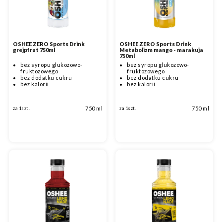
OSHEE ZERO Sports Drink
OSHEE ZERO Sports Drink
grejpfrut 750ml
Metabolizm mango - marakuja
750ml
bez syropu glukozowo-
bez syropu glukozowo-
fruktozowego
fruktozowego
bez dodatku cukru
bez dodatku cukru
bez kalorii
bez kalorii
750 ml
750 ml
za 1szt.
za 1szt.