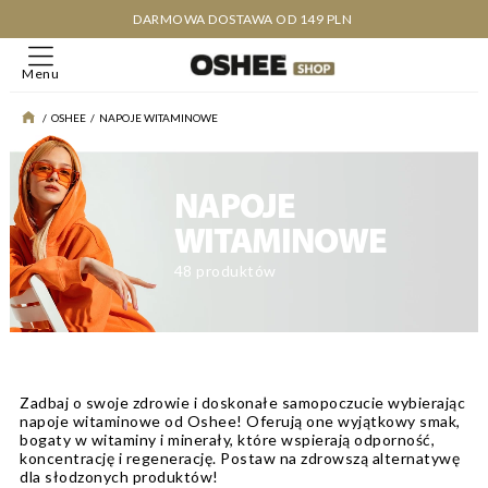
DARMOWA DOSTAWA OD 149 PLN
Menu
/
OSHEE
/
NAPOJE WITAMINOWE
NAPOJE
WITAMINOWE
48 produktów
Zadbaj o swoje zdrowie i doskonałe samopoczucie wybierając
napoje witaminowe
od Oshee! Oferują one wyjątkowy smak,
bogaty w witaminy i minerały, które wspierają odporność,
koncentrację i regenerację. Postaw na zdrowszą alternatywę
dla słodzonych produktów!