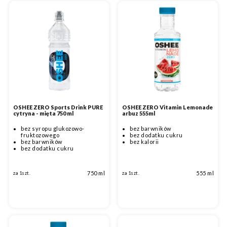
OSHEE ZERO Sports Drink PURE
OSHEE ZERO Vitamin Lemonade
cytryna - mięta 750 ml
arbuz 555ml
bez syropu glukozowo-
bez barwników
fruktozowego
bez dodatku cukru
bez barwników
bez kalorii
bez dodatku cukru
750 ml
555 ml
za 1szt.
za 1szt.