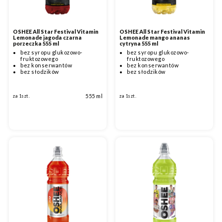
OSHEE All Star Festival Vitamin
OSHEE All Star Festival Vitamin
Lemonade jagoda czarna
Lemonade mango ananas
porzeczka 555 ml
cytryna 555 ml
bez syropu glukozowo-
bez syropu glukozowo-
fruktozowego
fruktozowego
bez konserwantów
bez konserwantów
bez słodzików
bez słodzików
555 ml
za 1szt.
za 1szt.