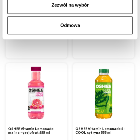
cytryna - sosna 555 ml
cytryna sosna 750 ml Tetra Pak
Zezwól na wybór
bez syropu glukozowo-
bez syropu glukozowo-
fruktozowego
fruktozowego
bez konserwantów
bez sztucznych aromatów
bez słodzików
bez konserwantów
Odmowa
555 ml
750 ml
za 1szt.
za 1szt.
OSHEE Vitamin Lemonade
OSHEE Vitamin Lemonade S-
malina - grejpfrut 555 ml
COOL cytryna 555 ml