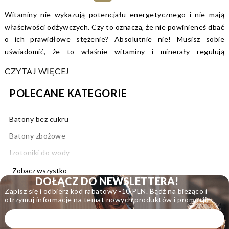
Witaminy nie wykazują potencjału energetycznego i nie mają
właściwości odżywczych. Czy to oznacza, że nie powinieneś dbać
o ich prawidłowe stężenie? Absolutnie nie! Musisz sobie
uświadomić, że to właśnie witaminy i minerały regulują
wszystkie procesy, które zachodzą w organizmie i dbają o ich
CZYTAJ WIĘCEJ
prawidłowy przebieg. Mając to na względzie, należy uznać, że
mikroelementy stanowią jeden z kluczowych składników
POLECANE KATEGORIE
zdrowej, prawidłowo zbilansowanej diety. Niestety, najczęściej
okazuje się, że codzienny jadłospis nie zapewnia odpowiedniej
Batony bez cukru
podaży tych substancji. Na szczęście tutaj z pomocą przychodzą
Batony zbożowe
napoje witaminowe OSHEE.
Izotoniki do wody
Już na wstępie musimy podkreślić, że witaminy do picia nie mogą
zastąpić prawidłowo zbilansowanej diety. Mogą jednak
Niskokaloryczne batony
Zobacz wszystko
uzupełnić ją o składniki, które są niezbędne organizmowi do
DOŁĄCZ DO NEWSLETTERA!
Zdrowe batony
Zapisz się i odbierz kod rabatowy -10 PLN. Bądź na bieżąco i
prawidłowego funkcjonowania, a których niedobory dotyczą
otrzymuj informacje na temat nowych produktów i promocji.
Napoje nawadniające
znacznej części populacji. Mowa o witaminach i minerałach.
Współczesne produkty spożywcze są coraz uboższe w
Napoje w puszce
mikroelementy. Nie dotyczy to wyłącznie żywności