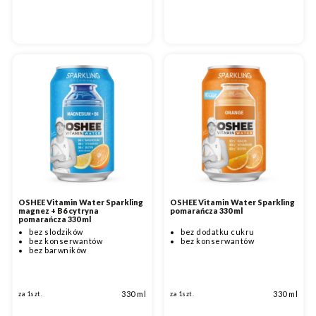
OSHEE Vitamin Water Sparkling
OSHEE Vitamin Water Sparkling
magnez + B6 cytryna
pomarańcza 330 ml
pomarańcza 330 ml
bez slodzików
bez dodatku cukru
bez konserwantów
bez konserwantów
bez barwników
330 ml
330 ml
za 1szt.
za 1szt.