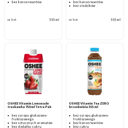
bez konserwantów
bez konserwantów
bez słodzików
555 ml
555 ml
za 1szt.
za 1szt.
OSHEE Vitamin Lemonade
OSHEE Vitamin Tea ZERO
truskawka 750 ml Tetra Pak
brzoskwinia 555 ml
bez syropu glukozowo-
bez syropu glukozowo-
fruktozowego
fruktozowego
bez sztucznych aromatów
bez konserwantów
bez dodatku cukru
bez cukru