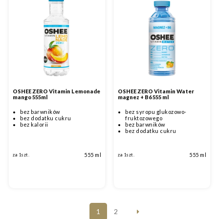
OSHEE ZERO Vitamin Lemonade
OSHEE ZERO Vitamin Water
mango 555ml
magnez + B6 555 ml
bez barwników
bez syropu glukozowo-
bez dodatku cukru
fruktozowego
bez kalorii
bez barwników
bez dodatku cukru
555 ml
555 ml
za 1szt.
za 1szt.
1
2