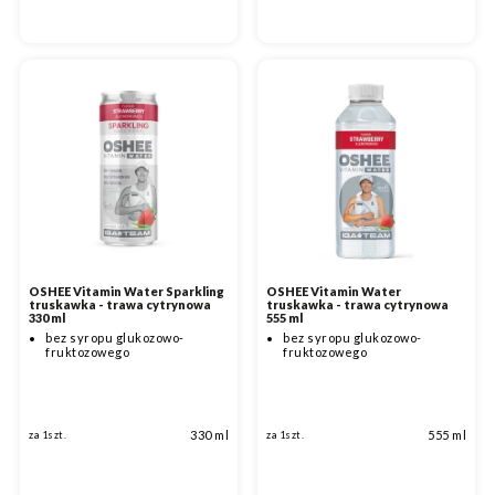
OSHEE Vitamin Water Sparkling
OSHEE Vitamin Water
truskawka - trawa cytrynowa
truskawka - trawa cytrynowa
330 ml
555 ml
bez syropu glukozowo-
bez syropu glukozowo-
fruktozowego
fruktozowego
330 ml
555 ml
za 1szt.
za 1szt.