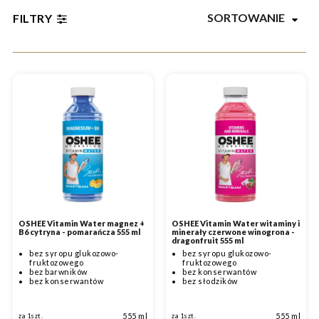
SORTOWANIE
FILTRY
OSHEE Vitamin Water magnez +
OSHEE Vitamin Water witaminy i
B6 cytryna - pomarańcza 555 ml
minerały czerwone winogrona -
dragonfruit 555 ml
bez syropu glukozowo-
bez syropu glukozowo-
fruktozowego
fruktozowego
bez barwników
bez konserwantów
bez konserwantów
bez słodzików
555 ml
555 ml
za 1szt.
za 1szt.