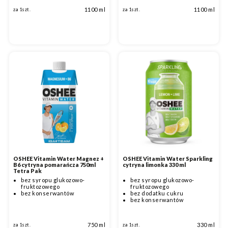
1100 ml
1100 ml
za 1szt.
za 1szt.
OSHEE Vitamin Water Magnez +
OSHEE Vitamin Water Sparkling
B6 cytryna pomarańcza 750ml
cytryna limonka 330 ml
Tetra Pak
bez syropu glukozowo-
bez syropu glukozowo-
fruktozowego
fruktozowego
bez konserwantów
bez dodatku cukru
bez konserwantów
750 ml
330 ml
za 1szt.
za 1szt.