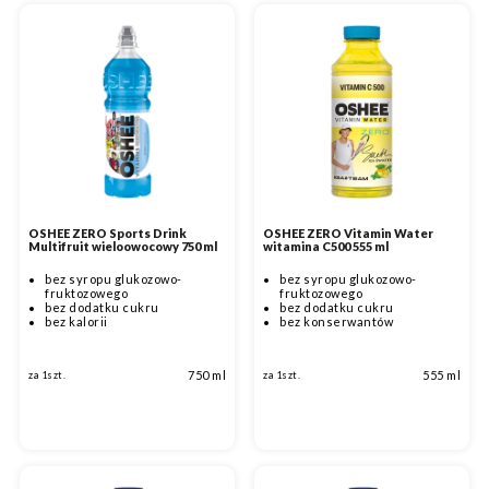
OSHEE ZERO Sports Drink
OSHEE ZERO Vitamin Water
Multifruit wieloowocowy 750 ml
witamina C500 555 ml
bez syropu glukozowo-
bez syropu glukozowo-
fruktozowego
fruktozowego
bez dodatku cukru
bez dodatku cukru
bez kalorii
bez konserwantów
750 ml
555 ml
za 1szt.
za 1szt.