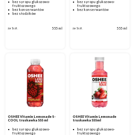
bez syropu glukozowo-
bez syropu glukozowo-
fruktozowego
fruktozowego
bez konserwantów
bez konserwantów
bez słodzików
555 ml
555 ml
za 1szt.
za 1szt.
OSHEE Vitamin Lemonade S-
OSHEE Vitamin Lemonade
COOL truskawka 555 ml
truskawka 555ml
bez syropu glukozowo-
bez syropu glukozowo-
fruktozowego
fruktozowego