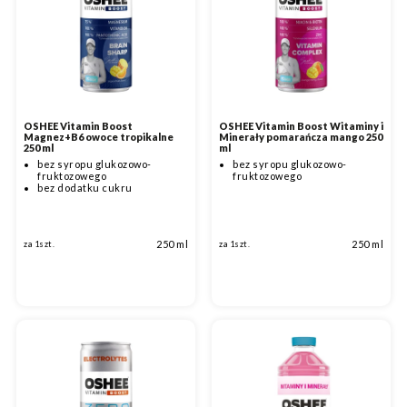
OSHEE Vitamin Boost
OSHEE Vitamin Boost Witaminy i
Magnez+B6 owoce tropikalne
Minerały pomarańcza mango 250
250 ml
ml
bez syropu glukozowo-
bez syropu glukozowo-
fruktozowego
fruktozowego
bez dodatku cukru
250 ml
250 ml
za 1szt.
za 1szt.