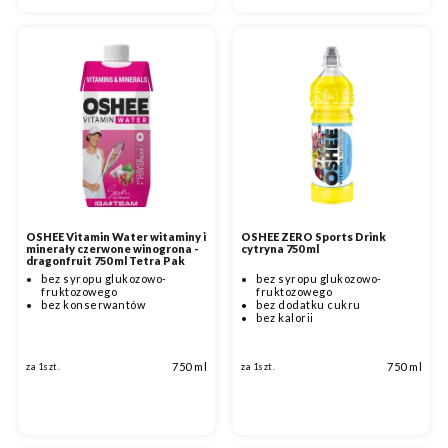
OSHEE Vitamin Water witaminy i
OSHEE ZERO Sports Drink
minerały czerwone winogrona -
cytryna 750 ml
dragonfruit 750 ml Tetra Pak
bez syropu glukozowo-
bez syropu glukozowo-
fruktozowego
fruktozowego
bez konserwantów
bez dodatku cukru
bez kalorii
750 ml
750 ml
za 1szt.
za 1szt.