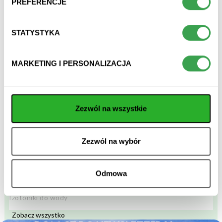
PREFERENCJE
wartości odżywcze
STATYSTYKA
funkcje i benefity
MARKETING I PERSONALIZACJA
opinie
Zezwól na wszystkie
POLECANE KATEGORIE
Zezwól na wybór
Batony bez cukru
Odmowa
Batony zbożowe
Izotoniki do wody
Niskokaloryczne batony
Zobacz wszystko