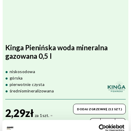
Kinga Pienińska woda mineralna
gazowana 0,5 l
niskosodowa
górska
pierwotnie czysta
średniomineralizowana
2,29zł
DODAJ ZGRZEWKĘ (12 SZT.)
za 1szt.
=
4,58zł za 1l