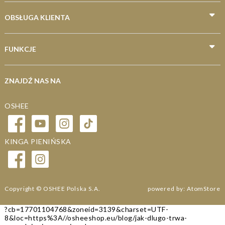
Dla pływaków
OBSŁUGA KLIENTA
Dla piłkarzy
FUNKCJE
ZNAJDŹ NAS NA
OSHEE
KINGA PIENIŃSKA
Copyright © OSHEE Polska S.A.
powered by:
AtomStore
?cb=17701104768
&zoneid=3139
&charset=UTF-
8
&loc=https%3A//osheeshop.eu/blog/jak-dlugo-trwa-