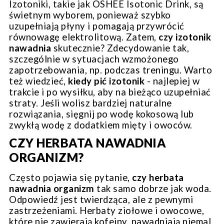
Izotoniki, takie jak OSHEE Isotonic Drink, są
świetnym wyborem, ponieważ szybko
uzupełniają płyny i pomagają przywrócić
równowagę elektrolitową. Zatem,
czy izotonik
nawadnia
skutecznie? Zdecydowanie tak,
szczególnie w sytuacjach wzmożonego
zapotrzebowania, np. podczas treningu. Warto
też wiedzieć,
kiedy pić izotonik
- najlepiej w
trakcie i po wysiłku, aby na bieżąco uzupełniać
straty. Jeśli wolisz bardziej naturalne
rozwiązania, sięgnij po wodę kokosową lub
zwykłą wodę z dodatkiem mięty i owoców.
CZY HERBATA NAWADNIA
ORGANIZM?
Często pojawia się pytanie,
czy herbata
nawadnia organizm
tak samo dobrze jak woda.
Odpowiedź jest twierdząca, ale z pewnymi
zastrzeżeniami. Herbaty ziołowe i owocowe,
które nie zawierają kofeiny, nawadniają niemal