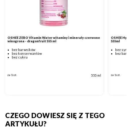
OSHEE ZERO Vitamin Water witaminy i minerały czerwone
OSHEE Hydr
winogrona - dragonfruit 555 ml
555ml
bez barwników
bez syr
bez konserwantów
bez bar
bez cukru
555 ml
za 1szt.
za 1szt.
CZEGO DOWIESZ SIĘ Z TEGO
ARTYKUŁU?