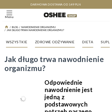
DARMOWA DOSTAWA OD 149 PLN
Menu
/
BLOG
/
NAWODNIENIE ORGANIZMU
/
JAK DŁUGO TRWA NAWODNIENIE ORGANIZMU?
WSZYSTKIE
ZDROWE ODŻYWANIE
DIETA
SUPL
Jak długo trwa nawodnienie
organizmu?
Odpowiednie
nawodnienie jest
jedną z
podstawowych
potrzeb naszego