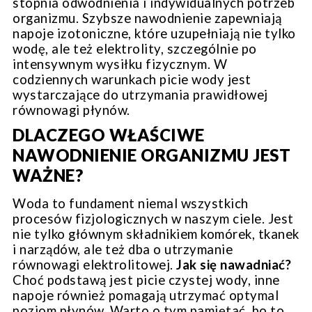
stopnia odwodnienia i indywidualnych potrzeb
organizmu. Szybsze nawodnienie zapewniają
napoje izotoniczne
, które uzupełniają nie tylko
wodę, ale też elektrolity, szczególnie po
intensywnym wysiłku fizycznym. W
codziennych warunkach picie wody jest
wystarczające do utrzymania prawidłowej
równowagi płynów.
DLACZEGO WŁAŚCIWE
NAWODNIENIE ORGANIZMU JEST
WAŻNE?
Woda to fundament niemal wszystkich
procesów fizjologicznych w naszym ciele. Jest
nie tylko głównym składnikiem komórek, tkanek
i narządów, ale też dba o utrzymanie
równowagi elektrolitowej.
Jak się nawadniać?
Choć podstawą jest picie czystej wody, inne
napoje również pomagają utrzymać optymal
poziom płynów. Warto o tym pamiętać, bo to