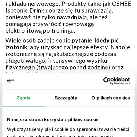
i układu nerwowego. Produkty takie jak OSHEE
Isotonic Drink dobrze się tu sprawdzają,
ponieważ nie tylko nawadniają, ale też
pomagają przywrócić równowagę
elektrolitową po treningu.
Wiele osób zadaje sobie pytanie,
kiedy pić
izotonik
, aby uzyskać najlepsze efekty. Napoje
izotoniczne są najskuteczniejsze podczas
długotrwałego, intensywnego wysiłku
fizycznego (trwającego ponad godzinę) oraz
tuż po nim, by przyspieszyć regenerację.
Sprawdzają się również w upalne dni, gdy wraz
z potem tracimy duże ilości cennych minerałów.
Jeśli chodzi o to,
co najlepiej gasi pragnienie
,
Zgoda
Szczegóły
O plikach cookies
na co dzień wystarczy woda, ale w bardziej
wymagających warunkach izotonik może
okazać się skuteczniejszy.
Niniejsza strona korzysta z plików cookie
Do szybkiego nawodnienia organizmu sprawdzi
Wykorzystujemy pliki cookie do spersonalizowania treści
się również OSHEE Hydro Boost Nawodnienie.
i reklam, aby oferować funkcje społecznościowe i