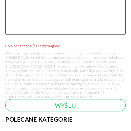
Pola oznaczone (*) są wymagane
Wyrażam zgodę na przetwarzanie moich danych osobowych przez
OSHEE POLSKA spółka z ograniczoną odpowiedzialnością z siedzibą w
Krakowie, Al. 3 Maja 9, 30-062 Kraków KRS: 0000301057, REGON
141321255, NIP 5252418701, w celach marketingowych zgodnie z
ustawą z dnia 29 sierpnia 1997 r. o ochronie danych osobowych (t. j. Dz.
U. z 2014 r., poz. 1182 ze zm.). Poinformowano mnie o prawie wglądu
do treści moich danych osobowych, ich poprawiania, a także żądania ich
usunięcia. Administratorem danych osobowych jest OSHEE POLSKA
spółka z ograniczoną odpowiedzialnością z siedzibą w Krakowie, Al. 3
Maja 9, 30-062 Kraków, zarejestrowana pod numerem KRS:
0000301057, REGON 141321255, NIP 5252418701.
POLECANE KATEGORIE