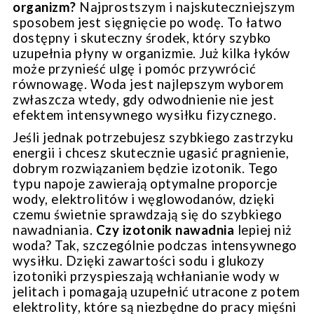
organizm?
Najprostszym i najskuteczniejszym
sposobem jest sięgnięcie po wodę. To łatwo
dostępny i skuteczny środek, który szybko
uzupełnia płyny w organizmie. Już kilka łyków
może przynieść ulgę i pomóc przywrócić
równowagę. Woda jest najlepszym wyborem
zwłaszcza wtedy, gdy odwodnienie nie jest
efektem intensywnego wysiłku fizycznego.
Jeśli jednak potrzebujesz szybkiego zastrzyku
energii i chcesz skutecznie ugasić pragnienie,
dobrym rozwiązaniem będzie izotonik. Tego
typu napoje zawierają optymalne proporcje
wody, elektrolitów i węglowodanów, dzięki
czemu świetnie sprawdzają się do szybkiego
nawadniania.
Czy izotonik nawadnia
lepiej niż
woda? Tak, szczególnie podczas intensywnego
wysiłku. Dzięki zawartości sodu i glukozy
izotoniki przyspieszają wchłanianie wody w
jelitach i pomagają uzupełnić utracone z potem
elektrolity, które są niezbędne do pracy mięśni