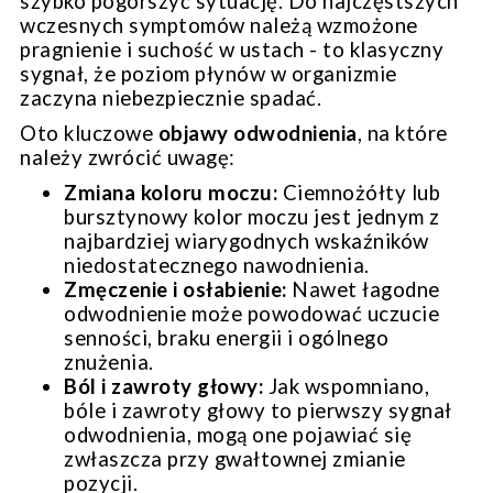
szybko pogorszyć sytuację. Do najczęstszych
wczesnych symptomów należą wzmożone
pragnienie i suchość w ustach - to klasyczny
sygnał, że poziom płynów w organizmie
zaczyna niebezpiecznie spadać.
Oto kluczowe
objawy odwodnienia
, na które
należy zwrócić uwagę:
Zmiana koloru moczu:
Ciemnożółty lub
bursztynowy kolor moczu jest jednym z
najbardziej wiarygodnych wskaźników
niedostatecznego nawodnienia.
Zmęczenie i osłabienie:
Nawet łagodne
odwodnienie może powodować uczucie
senności, braku energii i ogólnego
znużenia.
Ból i zawroty głowy:
Jak wspomniano,
bóle i zawroty głowy to pierwszy sygnał
odwodnienia, mogą one pojawiać się
zwłaszcza przy gwałtownej zmianie
pozycji.