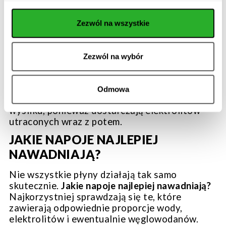
elektrolitowej, jest więc kwestią indywidualną.
Na to,
jak długo trwa
cały proces, wpływa
Zezwól na wszystkie
wiele czynników: wiek (dzieci i osoby starsze
odwadniają się szybciej), poziom aktywności
fizycznej, temperatura otoczenia czy ogólny
Zezwól na wybór
stan zdrowia. Znaczenie ma również rodzaj
spożywanych płynów. Napoje izotoniczne
mogą przyspieszyć nawodnienie w porównaniu
Odmowa
do samej wody, zwłaszcza po intensywnym
wysiłku, ponieważ dostarczają elektrolitów
utraconych wraz z potem.
JAKIE NAPOJE NAJLEPIEJ
NAWADNIAJĄ?
Nie wszystkie płyny działają tak samo
skutecznie.
Jakie napoje najlepiej nawadniają?
Najkorzystniej sprawdzają się te, które
zawierają odpowiednie proporcje wody,
elektrolitów i ewentualnie węglowodanów.