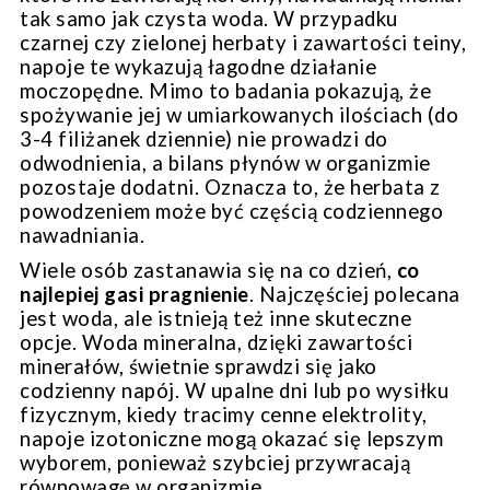
tak samo jak czysta woda. W przypadku
czarnej czy zielonej herbaty i zawartości teiny,
napoje te wykazują łagodne działanie
moczopędne. Mimo to badania pokazują, że
spożywanie jej w umiarkowanych ilościach (do
3-4 filiżanek dziennie) nie prowadzi do
odwodnienia, a bilans płynów w organizmie
pozostaje dodatni. Oznacza to, że herbata z
powodzeniem może być częścią codziennego
nawadniania.
Wiele osób zastanawia się na co dzień,
co
najlepiej gasi pragnienie
. Najczęściej polecana
jest woda, ale istnieją też inne skuteczne
opcje. Woda mineralna, dzięki zawartości
minerałów, świetnie sprawdzi się jako
codzienny napój. W upalne dni lub po wysiłku
fizycznym, kiedy tracimy cenne elektrolity,
napoje izotoniczne mogą okazać się lepszym
wyborem, ponieważ szybciej przywracają
równowagę w organizmie.