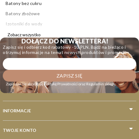
Batony bez cukru
Batony zbożowe
Izotoniki do wody
Niskokaloryczne batony
Zobacz wszystko
DOŁĄCZ DO NEWSLETTERA!
Zdrowe batony
Zapisz się i odbierz kod rabatowy -10 PLN. Bądź na bieżąco i
otrzymuj informacje na temat nowych produktów i promocji.
Napoje nawadniające
Napoje w puszce
Napoje proteinowe
Zapisując się akceptuję
Politykę Prywatności
oraz
Regulamin sklepu
.
Wody smakowe
Wody niskosodowe
Wody butelkowane
INFORMACJE
Wody średniozmineralizowane
Dla biegaczy
TWOJE KONTO
Dla kolarzy