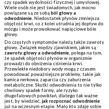
czy spadek wydolności fizycznej i umysłowej.
Wiele osób nie jest świadomych, jak mocno
powiązane są ze sobą
ból głowy a
odwodnienie
. Niedostatek płynów zmniejsza
objętość krwi, co z kolei utrudnia jej dopływ do
mózgu i może prowokować napięciowe bóle
głowy.
Do częstych symptomów należą także zawroty
głowy. Związek między zjawiskiem, jakim są
zawroty głowy a odwodnienie
, polega na tym,
że spadek objętości płynów w organizmie
prowadzi do obniżenia ciśnienia krwi.
Przewlekłe niedobory wody mogą z czasem
powodować poważniejsze problemy, takie jak
kamica nerkowa, zaparcia czy zaburzenia
metaboliczne.
Skutki odwodnienia
to nie tylko
chwilowy spadek formy, ale ryzyko
długofalowych powikłań, dlatego tak ważne
jest, by wiedzieć,
jak rozpoznać odwodnienie
już na wczesnym etapie. Mało kto zdaje sobie