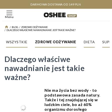
DARMOWA DOSTAWA OD 149 PLN
Menu
/
BLOG
/
ZDROWE ODŻYWANIE
/
DLACZEGO WŁAŚCIWE NAWADNIANIE JEST TAKIE WAŻNE?
WSZYSTKIE
ZDROWE ODŻYWANIE
DIETA
SUPL
Dlaczego właściwe
nawadnianie jest takie
ważne?
Nie ma życia bez wody - to
podstawowa zasada natury.
Także i tej znajdującej się w
ludzkim ciele, bo aż 60%
organizmu dorosłego