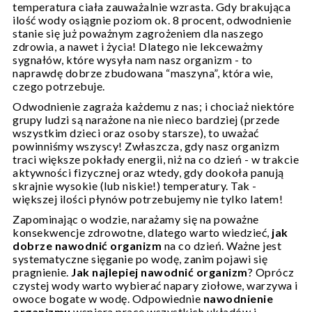
temperatura ciała zauważalnie wzrasta. Gdy brakująca
ilość wody osiągnie poziom ok. 8 procent, odwodnienie
stanie się już poważnym zagrożeniem dla naszego
zdrowia, a nawet i życia! Dlatego nie lekceważmy
sygnałów, które wysyła nam nasz organizm - to
naprawdę dobrze zbudowana “maszyna”, która wie,
czego potrzebuje.
Odwodnienie zagraża każdemu z nas; i chociaż niektóre
grupy ludzi są narażone na nie nieco bardziej (przede
wszystkim dzieci oraz osoby starsze), to uważać
powinniśmy wszyscy! Zwłaszcza, gdy nasz organizm
traci większe pokłady energii, niż na co dzień - w trakcie
aktywności fizycznej oraz wtedy, gdy dookoła panują
skrajnie wysokie (lub niskie!) temperatury. Tak -
większej ilości płynów potrzebujemy nie tylko latem!
Zapominając o wodzie, narażamy się na poważne
konsekwencje zdrowotne, dlatego warto wiedzieć,
jak
dobrze nawodnić organizm
na co dzień. Ważne jest
systematyczne sięganie po wodę, zanim pojawi się
pragnienie.
Jak najlepiej nawodnić organizm
? Oprócz
czystej wody warto wybierać napary ziołowe, warzywa i
owoce bogate w wodę. Odpowiednie
nawodnienie
organizmu
wspiera pracę wszystkich układów i