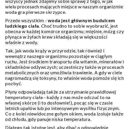
wszyscy jednak zdajemy sobie sprawę z tego, w jak
wielu procesach mających miejsce w naszym organizmie
woda gra pierwsze skrzypce.
Przede wszystkim -
woda jest głównym budulcem
ludzkiego ciała
. Choć trudno to sobie wyobrazić, jest
obecna w każdej komórce organizmu; mięśnie, mózg czy
płynąca w żyłach krew składają się w większości
właśnie z wody.
Tak, jak woda krąży w przyrodzie, tak również i
wewnątrz naszego organizmu pozostaje w ciągłym
ruchu. Jest środkiem transportu dla witamin, minerałów i
składników odżywczych; uczestniczy także w procesach
metabolicznych oraz umożliwia trawienie. A gdy w ciele
nagromadzą się toksyny, to właśnie woda pomoże się ich
pozbyć.
Płyny odpowiadają także za utrzymanie prawidłowej
temperatury ciała - każdy z nas może odczuć to na
własnej skórze (i to dosłownie!), pocąc się w czasie
letnich upałów lub po intensywnym wysiłku fizycznym.
Co z kolei niewidoczne gołym okiem, woda izoluje także
od chłodu, gdy panuje niska temperatura.
Dlatego tak istotne jest, aby dbać o odpowiednie