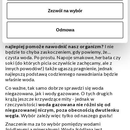
Zezwól na wybór
A CZYM POWINNIŚMY SIĘ
NAWADNIAĆ?
Odmowa
Na koniec zostawiliśmy odpowiedź na pytanie -
co
najlepiej pomoże nawodnić nasz organizm?
I nie
będzie to chyba zaskoczeniem, gdy powiemy, że…
czysta woda. Po prostu. Napoje smakowe, herbata czy
soki (do których picia oczywiście zachęcamy, ale z
innych powodów!) także ugaszą pragnienie, jednak
najlepszą podstawą codziennego nawadniania będzie
właśnie woda.
Co ważne, tak samo dobrze sprawdzi się
woda
niegazowana
, jak i wody gazowane. O tych drugich
krążą jeszcze krzywdzące mity - jednak w
rzeczywistości
woda gazowana
nie różni się od
niegazowanej niczym, poza obecnością dwutlenku
węgla
. Wybór zależy więc tylko od naszego gustu!
Znaczenie ma za to wybór pomiędzy wodami
źródlanymi a mineralnymi. Woda źródlana jest