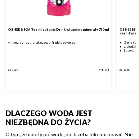
OSHEE & IGA Team Isotonic Drink witaminy minerały 750 ml
OSHEE ISO 
karnityna 5
bez syropu glukozowo-fruktozowego
5 elektr
z dodatk
łatwo ro
750 ml
za 1szt.
za 1szt.
DLACZEGO WODA JEST
NIEZBĘDNA DO ŻYCIA?
O tym, że należy pić wodę, nie trzeba nikomu mówić. Nie