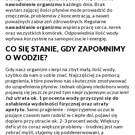
nawodnienie organizmu
każdego dnia. Brak
wystarczającej ilości płynów może prowadzić do
zmęczenia, problemów z koncentracją, a nawet
poważnych zaburzeń zdrowotnych. Regularne
nawadnianie organizmu
wspiera pracę serca, nerek
oraz wszystkich komórek. Odpowiednia ilość wody
wpływa korzystnie na samopoczucie i energię.
CO SIĘ STANIE, GDY ZAPOMNIMY
O WODZIE?
Gdy nasz organizm cierpi na zbyt małą ilość wody,
szybko da nam o sobie znać. Najczęściej za pomocą
pragnienia, które powinno nas skutecznie zmotywować
do uzupełnienia płynów. Jednak objawy niedoboru wody
pojawią się jeszcze przed tym nieprzyjemnym uczuciem!
Już utrata ok. 1 procenta wody przyczyni się do
osłabienia wydolności fizycznej oraz utraty
apetytu
. Samo pragnienie - nieprzyjemne uczucie
psujące czasem nam radość w ciepłe dni, pojawi się
dopiero przy utracie ok. 2-3 procent wody. Większy
deficyt to coraz większe problemy - trudniej jest nam
zebrać myśli, stajemy się poddenerwowani, a