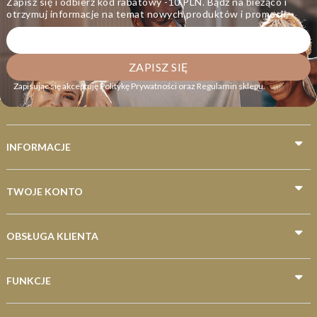
Zapisz się i odbierz kod rabatowy -10 PLN. Bądź na bieżąco i
otrzymuj informacje na temat nowych produktów i promocji.
Napoje nawadniające
Napoje w puszce
Napoje proteinowe
Zapisując się akceptuję
Politykę Prywatności
oraz
Regulamin sklepu
.
Wody smakowe
Wody niskosodowe
Wody butelkowane
INFORMACJE
Wody średniozmineralizowane
Dla biegaczy
TWOJE KONTO
Dla kolarzy
Dla pływaków
OBSŁUGA KLIENTA
Dla piłkarzy
FUNKCJE