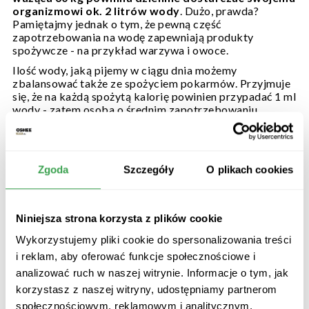
organizmowi ok. 2 litrów wody
. Dużo, prawda?
Pamiętajmy jednak o tym, że pewną część
zapotrzebowania na wodę zapewniają produkty
spożywcze - na przykład warzywa i owoce.
Ilość wody, jaką pijemy w ciągu dnia możemy
zbalansować także ze spożyciem pokarmów. Przyjmuje
się, że na każdą spożytą kalorię powinien przypadać 1 ml
wody - zatem osoba o średnim zapotrzebowaniu
energetycznym 2000 kalorii potrzebuje 2 litrów płynów.
Jednak wyliczenia to nie wszystko; potrzeby organizmu
zależą przecież też od naszego stylu życia czy panującej
pory roku. Latem i zimą woda odgrywa, jak
Zgoda
Szczegóły
O plikach cookies
wspomnieliśmy wcześniej, kluczową rolę w utrzymaniu
stałej temperatury ciała - dlatego możemy potrzebować
jej nieco więcej. Z kolei towarzyszące wakacyjnym
Niniejsza strona korzysta z plików cookie
upałom pocenie pozbawia nas nie tylko wody, ale także i
cennych elektrolitów. Stąd tak ważne jest dostarczanie
Wykorzystujemy pliki cookie do spersonalizowania treści
ich pod postacią wody mineralnej lub soczystych
i reklam, aby oferować funkcje społecznościowe i
warzyw i owoców.
analizować ruch w naszej witrynie. Informacje o tym, jak
O prawidłowym nawadnianiu z pewnością dużo wiedzą
korzystasz z naszej witryny, udostępniamy partnerom
ci, którzy zawodowo lub z pasji zajmują się sportem.
Wysiłek fizyczny jak nic innego rozgrzewa organizm,
społecznościowym, reklamowym i analitycznym.