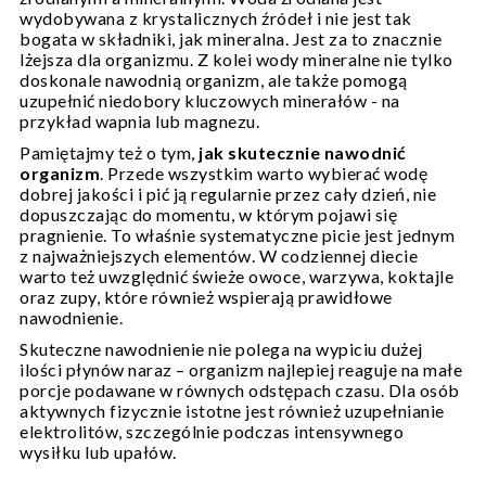
wydobywana z krystalicznych źródeł i nie jest tak
bogata w składniki, jak mineralna. Jest za to znacznie
lżejsza dla organizmu. Z kolei wody mineralne nie tylko
doskonale nawodnią organizm, ale także pomogą
uzupełnić niedobory kluczowych minerałów - na
przykład wapnia lub magnezu.
Pamiętajmy też o tym,
jak skutecznie nawodnić
organizm
. Przede wszystkim warto wybierać wodę
dobrej jakości i pić ją regularnie przez cały dzień, nie
dopuszczając do momentu, w którym pojawi się
pragnienie. To właśnie systematyczne picie jest jednym
z najważniejszych elementów. W codziennej diecie
warto też uwzględnić świeże owoce, warzywa, koktajle
oraz zupy, które również wspierają prawidłowe
nawodnienie.
Skuteczne nawodnienie nie polega na wypiciu dużej
ilości płynów naraz – organizm najlepiej reaguje na małe
porcje podawane w równych odstępach czasu. Dla osób
aktywnych fizycznie istotne jest również uzupełnianie
elektrolitów, szczególnie podczas intensywnego
wysiłku lub upałów.