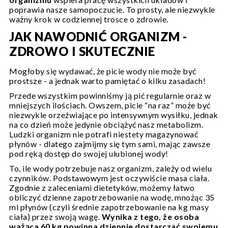
poprawia nasze samopoczucie. To prosty, ale niezwykle
ważny krok w codziennej trosce o zdrowie.
JAK NAWODNIĆ ORGANIZM -
ZDROWO I SKUTECZNIE
Mogłoby się wydawać, że picie wody nie może być
prostsze - a jednak warto pamiętać o kilku zasadach!
Przede wszystkim powinniśmy ją pić regularnie oraz w
mniejszych ilościach. Owszem, picie “na raz” może być
niezwykle orzeźwiające po intensywnym wysiłku, jednak
na co dzień może jedynie obciążyć nasz metabolizm.
Ludzki organizm nie potrafi niestety magazynować
płynów - dlatego zajmijmy się tym sami, mając zawsze
pod ręką dostęp do swojej ulubionej wody!
To, ile wody potrzebuje nasz organizm, zależy od wielu
czynników. Podstawowym jest oczywiście masa ciała.
Zgodnie z zaleceniami dietetyków, możemy łatwo
obliczyć dzienne zapotrzebowanie na wodę, mnożąc 35
ml płynów (czyli średnie zapotrzebowanie na kg masy
ciała) przez swoją wagę.
Wynika z tego, że osoba
ważąca 60 kg powinna dziennie dostarczać swojemu