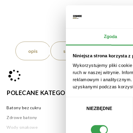
Zgoda
opis
skład
wartości odż
Niniejsza strona korzysta z
Wykorzystujemy pliki cookie 
ruch w naszej witrynie. Inf
reklamowym i analitycznym. 
uzyskanymi podczas korzysta
POLECANE KATEGORIE
Wybór
zgody
Batony bez cukru
Batony zbożo
NIEZBĘDNE
Zdrowe batony
Napoje nawadn
Wody smakowe
Wody niskoso