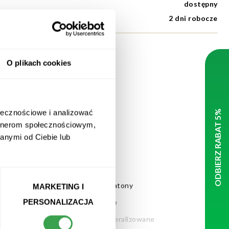
dostępny
2
dni robocze
O plikach cookies
ołecznościowe i analizować
artnerom społecznościowym,
anymi od Ciebie lub
Niskokaloryczne batony
MARKETING I
PERSONALIZACJA
Napoje proteinowe
Wody średniozmineralizowane