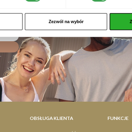
Dla pływaków
WSLETTERA!
Zezwól na wybór
Z
trzymuj informacje na temat nowych produktów i promocji.
u
.
OBSŁUGA KLIENTA
FUNKCJE