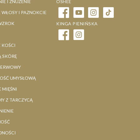
IE I ZNUŻENIE
OSHEE
 WŁOSY I PAZNOKCIE
WZROK
KINGA PIENIŃSKA
 KOŚCI
 SKÓRĘ
 NERWOWY
NOŚĆ UMYSŁOWĄ
 MIĘŚNI
MY Z TARCZYCĄ
IENIE
NOŚĆ
DNOŚCI