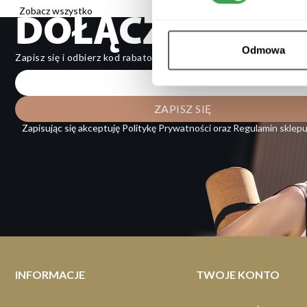
Dla biegaczy
Dla kolarzy
Zobacz wszystko
DOŁĄCZ DO NE
Odmowa
Zapisz się i odbierz kod rabatowy -10 PLN. Bądź na bieżąco i o
Zapisując się akceptuję
Politykę Prywatności
oraz
Regulamin sklep
INFORMACJE
TWOJE KONTO