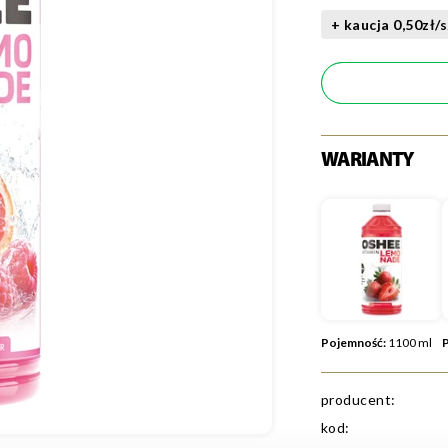
+ kaucja 0,50zł/s
WARIANTY
Pojemność:
1100 ml
producent:
kod: