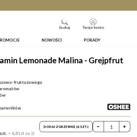
Szukaj
Twoje konto
PROMOCJE
NOWOŚCI
PORADY
amin Lemonade Malina - Grejpfrut
kozowo-fruktozowego
 aromatów
tów
 barwników
DODAJ ZGRZEWKĘ (6 SZT.)
1szt.
= 6,81zł za 1l