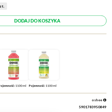
zt.
Pojemność:
1100 ml
Pojemność:
1100 ml
oshee
5901783950849