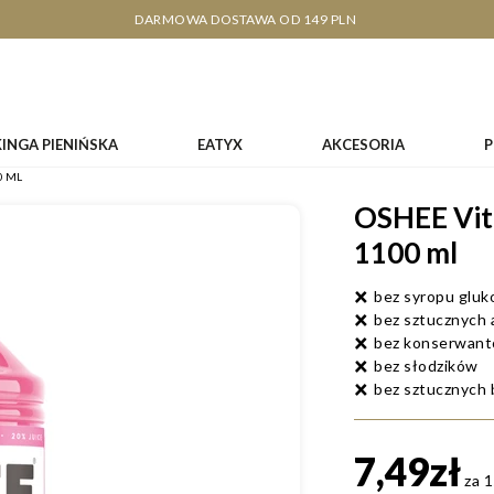
DARMOWA DOSTAWA OD 149 PLN
KINGA PIENIŃSKA
EATYX
AKCESORIA
0 ML
OSHEE Vit
1100 ml
bez syropu glu
bez sztucznych
bez konserwan
bez słodzików
bez sztucznych
7,49zł
za 