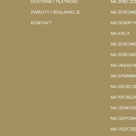
DOSTAWA I PŁATNOŚĆ
NA ZMĘCZEN
ZWROTY I REKLAMACJE
NA ZDROWE
KONTAKT
NA DOBRY 
NA KACA
NA ZDROWE
NA ZDROWĄ
NA UKŁAD
NA SPRAW
NA SKURCZE
NA PROBLE
NA ODWODN
NA ODPOR
NA OSZCZĘ