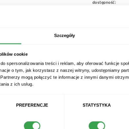
dostępność:
czas dostawy:
Szczegóły
ywcze
funkcje i benefity
opinie
 plików cookie
do spersonalizowania treści i reklam, aby oferować funkcje sp
ormacje o tym, jak korzystasz z naszej witryny, udostępniamy p
Partnerzy mogą połączyć te informacje z innymi danymi otrzym
nia z ich usług.
we
Izotoniki do wody
PREFERENCJE
STATYSTYKA
iające
Napoje w puszce
dowe
Wody butelkowane