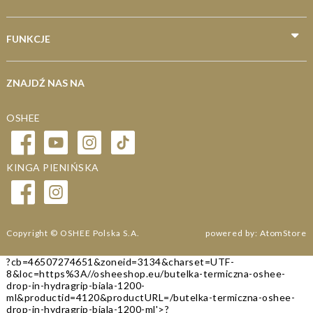
Dla piłkarzy
FUNKCJE
ZNAJDŹ NAS NA
OSHEE
KINGA PIENIŃSKA
Copyright © OSHEE Polska S.A.
powered by:
AtomStore
?cb=46507274651
&zoneid=3134
&charset=UTF-
8
&loc=https%3A//osheeshop.eu/butelka-termiczna-oshee-
drop-in-hydragrip-biala-1200-
ml
&productid=4120
&productURL=/butelka-termiczna-oshee-
drop-in-hydragrip-biala-1200-ml
'>
?