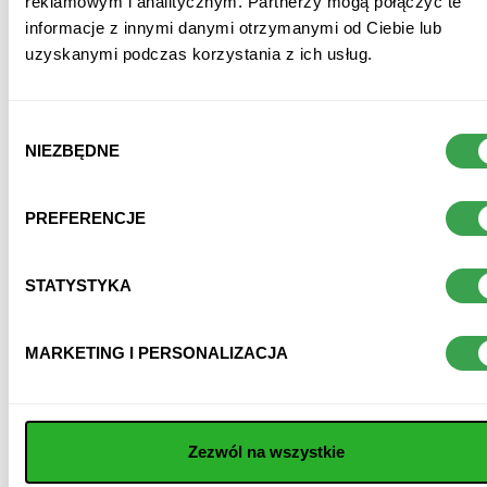
kod:
reklamowym i analitycznym. Partnerzy mogą połączyć te
5907447399986
informacje z innymi danymi otrzymanymi od Ciebie lub
dostępność:
dostępny
uzyskanymi podczas korzystania z ich usług.
czas dostawy:
2
dni robocze
Wybór
NIEZBĘDNE
zgody
opis
PREFERENCJE
opinie
STATYSTYKA
MARKETING I PERSONALIZACJA
POLECANE KATEGORIE
Zezwól na wszystkie
Batony bez cukru