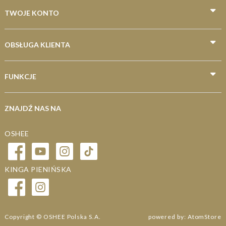
Dla biegaczy
TWOJE KONTO
Dla kolarzy
Dla pływaków
OBSŁUGA KLIENTA
Dla piłkarzy
FUNKCJE
ZNAJDŹ NAS NA
OSHEE
KINGA PIENIŃSKA
Copyright © OSHEE Polska S.A.
powered by:
AtomStore