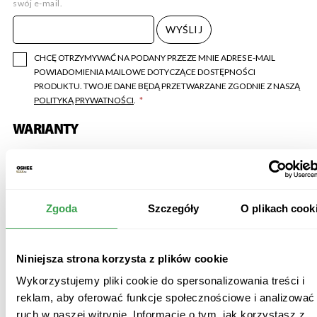
swój e-mail.
CHCĘ OTRZYMYWAĆ NA PODANY PRZEZE MNIE ADRES E-MAIL
POWIADOMIENIA MAILOWE DOTYCZĄCE DOSTĘPNOŚCI
PRODUKTU. TWOJE DANE BĘDĄ PRZETWARZANE ZGODNIE Z NASZĄ
POLITYKĄ PRYWATNOŚCI
.
WARIANTY
Zgoda
Szczegóły
O plikach cook
Niniejsza strona korzysta z plików cookie
Wykorzystujemy pliki cookie do spersonalizowania treści i
reklam, aby oferować funkcje społecznościowe i analizować
Pojemność:
26400 ml
Pojemność:
26400 ml
ruch w naszej witrynie. Informacje o tym, jak korzystasz z