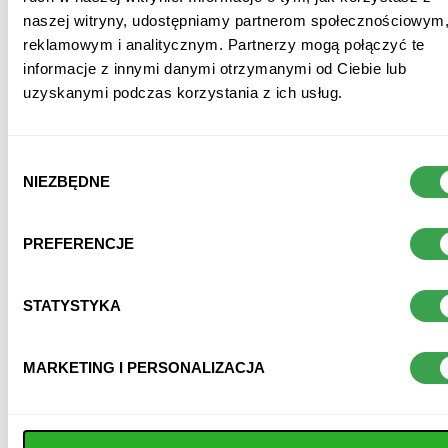
naszej witryny, udostępniamy partnerom społecznościowym
reklamowym i analitycznym. Partnerzy mogą połączyć te
producent:
oshee
informacje z innymi danymi otrzymanymi od Ciebie lub
dostępność:
niedostępny
uzyskanymi podczas korzystania z ich usług.
Wybór
NIEZBĘDNE
zgody
opis
PREFERENCJE
funkcje i benefity
STATYSTYKA
opinie
MARKETING I PERSONALIZACJA