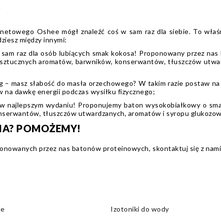
Y
ernetowego Oshee mógł znaleźć coś w sam raz dla siebie. To wł
dziesz między innymi:
am raz dla osób lubiących smak kokosa! Proponowany przez nas 
ż sztucznych aromatów, barwników, konserwantów, tłuszczów utward
– masz słabość do masła orzechowego? W takim razie postaw na t
 na dawkę energii podczas wysiłku fizycznego;
w najlepszym wydaniu! Proponujemy baton wysokobiałkowy o smaku
serwantów, tłuszczów utwardzanych, aromatów i syropu glukozow
IA? POMOŻEMY!
roponowanych przez nas batonów proteinowych, skontaktuj się z nam
we
Izotoniki do wody