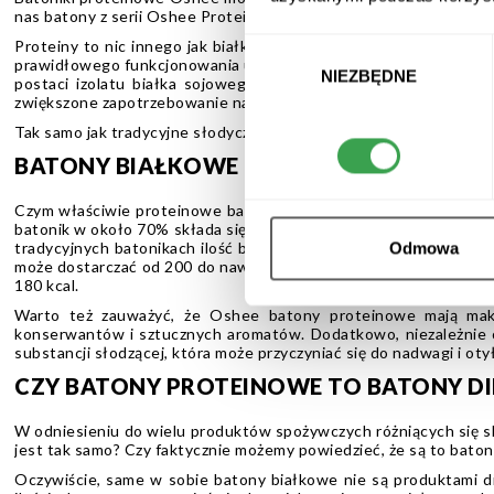
nas batony z serii Oshee Protein Bar?
Proteiny to nic innego jak białka będące głównym budulcem orga
Wybór
prawidłowego funkcjonowania układu hormonalnego czy odporności
zgody
NIEZBĘDNE
postaci izolatu białka sojowego, izolatu białka mleka, izolat
zwiększone zapotrzebowanie na białko.
Tak samo jak tradycyjne słodycze, batoniki białkowe są dostęp
BATONY BIAŁKOWE PROTEINOWE – CZYM
Czym właściwie proteinowe batony różnią się od zwykłych, trady
batonik w około 70% składa się z węglowodanów, których nadmiern
tradycyjnych batonikach ilość białka wynosi zaledwie kilka g na
Odmowa
może dostarczać od 200 do nawet 300 kcal, co – pod względem en
180 kcal.
Warto też zauważyć, że Oshee batony proteinowe mają maks
konserwantów i sztucznych aromatów. Dodatkowo, niezależnie o
substancji słodzącej, która może przyczyniać się do nadwagi i otył
CZY BATONY PROTEINOWE TO BATONY DI
W odniesieniu do wielu produktów spożywczych różniących się s
jest tak samo? Czy faktycznie możemy powiedzieć, że są to bato
Oczywiście, same w sobie batony białkowe nie są produktami 