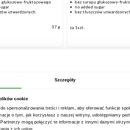
u glukozowo-fruktozowego
bez syropu glukozowo-fruk
sugar
no added sugar
czów utwardzonych
bez tłuszczów utwardzonyc
37 g
za 1szt.
Szczegóły
nu, pracy biurowej czy zajęć na uczelni? Chcesz dodać sobie si
 plików cookie
ej? Jeżeli Twoja odpowiedź na przynajmniej jedno z powyższych
do spersonalizowania treści i reklam, aby oferować funkcje sp
ywą dla tradycyjnych słodyczy. Sprawdź naszą ofertę i wybierz bato
ormacje o tym, jak korzystasz z naszej witryny, udostępniamy p
Partnerzy mogą połączyć te informacje z innymi danymi otrzym
nia z ich usług.
m sklepie internetowym, ale także na półkach w popularnych marke