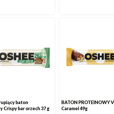
upiący baton
BATON PROTEINOWY Van
 Crispy bar orzech 37 g
Caramel 49g