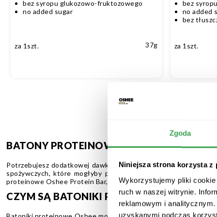
tiramisu 37 g
bez syropu glukozowo-fruktozowego
bez syrop
no added sugar
no added 
bez tłusz
37g
za 1szt.
za 1szt.
Zgoda
BATONY PROTEINOWE
Potrzebujesz dodatkowej dawki energii podczas nauki do egzami
Niniejsza strona korzysta z
spożywczych, które mogłyby przydać się na diecie odchudzając
Wykorzystujemy pliki cookie 
proteinowe Oshee Protein Bar, które mogą być znakomitą alternat
ruch w naszej witrynie. Inf
CZYM SĄ BATONIKI PROTEINOWE?
reklamowym i analitycznym. 
uzyskanymi podczas korzysta
Batoniki proteinowe Oshee można już znaleźć nie tylko w naszy