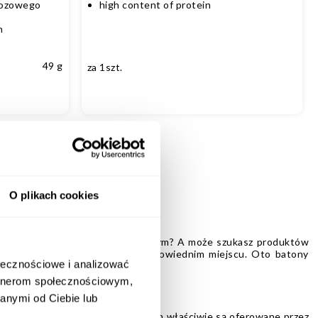
tozowego
high content of protein
h
49 g
za 1szt.
O plikach cookies
ł po wyczerpującym wysiłku fizycznym? A może szukasz produktów
 pytań brzmi „Tak!”, jesteś w odpowiednim miejscu. Oto batony
ołecznościowe i analizować
n białkowy najlepszy dla siebie!
artnerom społecznościowym,
anymi od Ciebie lub
tach i sklepach spożywczych. Czym właściwie są oferowane przez