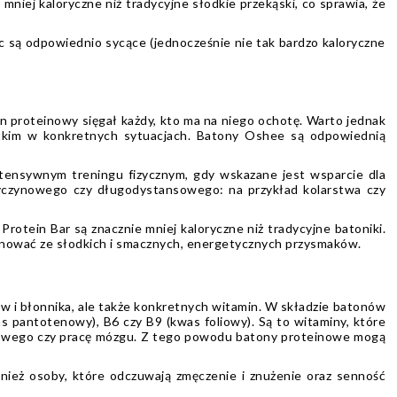
mniej kaloryczne niż tradycyjne słodkie przekąski, co sprawia, że
ęc są odpowiednio sycące (jednocześnie nie tak bardzo kaloryczne
 proteinowy sięgał każdy, kto ma na niego ochotę. Warto jednak
ystkim w konkretnych sytuacjach. Batony Oshee są odpowiednią
ntensywnym treningu fizycznym, gdy wskazane jest wsparcie dla
wyczynowego czy długodystansowego: na przykład kolarstwa czy
rotein Bar są znacznie mniej kaloryczne niż tradycyjne batoniki.
ygnować ze słodkich i smacznych, energetycznych przysmaków.
w i błonnika, ale także konkretnych witamin. W składzie batonów
as pantotenowy), B6 czy B9 (kwas foliowy). Są to witaminy, które
niowego czy pracę mózgu. Z tego powodu batony proteinowe mogą
ież osoby, które odczuwają zmęczenie i znużenie oraz senność