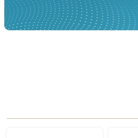
BATONY
PROTEINOWE
8 produktów