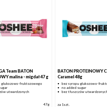
IGA Team BATON
BATON PROTEINOWY C
Y malina - migdał 47 g
Caramel 48g
u glukozowo-fruktozowego
bez syropu glukozowo-fruk
sugar
no added sugar
czów utwardzonych
bez tłuszczów utwardzonyc
47g
za 1szt.