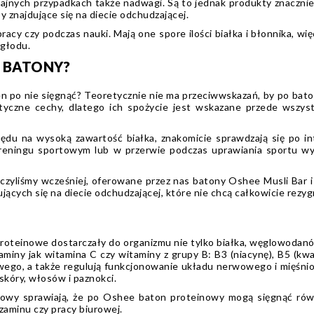
krajnych przypadkach także nadwagi. Są to jednak produkty znacznie 
 znajdujące się na diecie odchudzającej.
y czy podczas nauki. Mają one spore ilości białka i błonnika, wi
 głodu.
 BATONY?
 po nie sięgnąć? Teoretycznie nie ma przeciwwskazań, by po baton
styczne cechy, dlatego ich spożycie jest wskazane przede wsz
lędu na wysoką zawartość białka, znakomicie sprawdzają się po i
 treningu sportowym lub w przerwie podczas uprawiania sportu 
czyliśmy wcześniej, oferowane przez nas batony Oshee Musli Bar i P
ących się na diecie odchudzającej, które nie chcą całkowicie rez
proteinowe dostarczały do organizmu nie tylko białka, węglowodanó
aminy jak witamina C czy witaminy z grupy B: B3 (niacynę), B5 (kw
owego, a także regulują funkcjonowanie układu nerwowego i mięś
kóry, włosów i paznokci.
owy sprawiają, że po Oshee baton proteinowy mogą sięgnąć równ
aminu czy pracy biurowej.