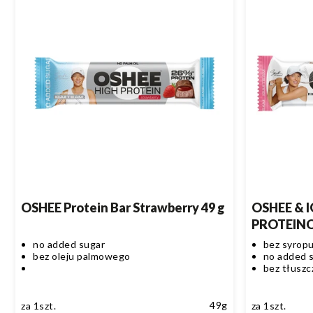
OSHEE Protein Bar Strawberry 49 g
OSHEE & 
PROTEINOW
no added sugar
bez syrop
bez oleju palmowego
no added 
bez tłusz
49g
za 1szt.
za 1szt.