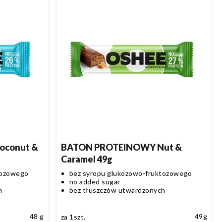
oconut &
BATON PROTEINOWY Nut &
Caramel 49g
tozowego
bez syropu glukozowo-fruktozowego
no added sugar
h
bez tłuszczów utwardzonych
48 g
49g
za 1szt.