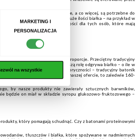
akże gruczoły i organy wewnętrzne, a co więcej, są potrzebne do
kładzie zawierają stosunkowo duże ilości białka – na przykład w
MARKETING I
komitym rozwiązaniem w szczególności dla tych osób, które mają
PERSONALIZACJA
zy masła orzechowego.
dstawową różnicą są oczywiście proporcje. Przeciętny tradycyjny
atonach proteinowych najważniejszą rolę odgrywa białko – o ile w
rzekłada się też na różnice w kaloryczności – tradycyjny batonik
ezwól na wszystkie
einowy, który możesz znaleźć w naszej ofercie, to zaledwie 160-
go, by nasze produkty nie zawierały sztucznych barwników,
nie będzie on miał w składzie syropu glukozowo-fruktozowego –
produkty, który pomagają schudnąć. Czy z batonami proteinowymi
lowodanów, tłuszczów i białka, które spożywane w nadmiernych