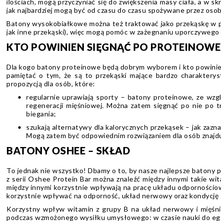
ilościach, mogą przyczyniać się do zwiększenia masy ciała, a w s
jak najbardziej mogą być od czasu do czasu spożywane przez osoby
Batony wysokobiałkowe można też traktować jako przekąskę w prac
jak inne przekąski), więc mogą pomóc w zażegnaniu uporczywego
KTO POWINIEN SIĘGNĄĆ PO PROTEINOWE
Dla kogo batony proteinowe będą dobrym wyborem i kto powinien
pamiętać o tym, że są to przekąski mające bardzo charaktery
propozycją dla osób, które:
regularnie uprawiają sporty – batony proteinowe, ze wzg
regeneracji mięśniowej. Można zatem sięgnąć po nie po
biegania;
szukają alternatywy dla kalorycznych przekąsek – jak zazna
Mogą zatem być odpowiednim rozwiązaniem dla osób znajduj
BATONY OSHEE – SKŁAD
To jednak nie wszystko! Dbamy o to, by nasze najlepsze batony 
z serii Oshee Protein Bar można znaleźć między innymi takie wit
między innymi korzystnie wpływają na pracę układu odporności
korzystnie wpływać na odporność, układ nerwowy oraz kondycję s
Korzystny wpływ witamin z grupy B na układ nerwowy i mięśni
podczas wzmożonego wysiłku umysłowego: w czasie nauki do egz