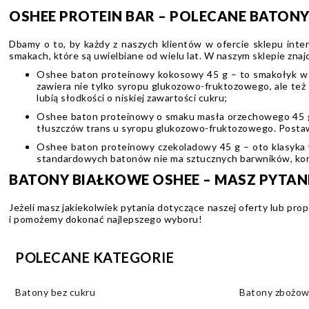
OSHEE PROTEIN BAR – POLECANE BATON
Dbamy o to, by każdy z naszych klientów w ofercie sklepu int
smakach, które są uwielbiane od wielu lat. W naszym sklepie znaj
Oshee baton proteinowy kokosowy 45 g – to smakołyk w s
zawiera nie tylko syropu glukozowo-fruktozowego, ale te
lubią słodkości o niskiej zawartości cukru;
Oshee baton proteinowy o smaku masła orzechowego 45 g 
tłuszczów trans u syropu glukozowo-fruktozowego. Postaw
Oshee baton proteinowy czekoladowy 45 g – oto klasyka 
standardowych batonów nie ma sztucznych barwników, kon
BATONY BIAŁKOWE OSHEE – MASZ PYTAN
Jeżeli masz jakiekolwiek pytania dotyczące naszej oferty lub p
i pomożemy dokonać najlepszego wyboru!
POLECANE KATEGORIE
Batony bez cukru
Batony zbożo